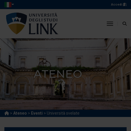
Accedi
toggle n
ATENEO
>
Ateneo
>
Eventi
> Università svelate