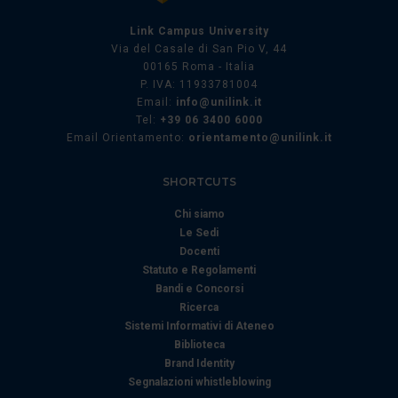
annunci, per fornire funzionalità dei social media e per
Link Campus University
analizzare il nostro traffico. Condividiamo inoltre
Via del Casale di San Pio V, 44
informazioni sul modo in cui utilizza il nostro sito con i
00165 Roma - Italia
nostri partner che si occupano di analisi dei dati web,
P. IVA: 11933781004
pubblicità e social media, i quali potrebbero combinarle
Email:
info@unilink.it
con altre informazioni che ha fornito loro o che hanno
Tel:
+39 06 3400 6000
Email Orientamento:
orientamento@unilink.it
raccolto dal suo utilizzo dei loro servizi.
SHORTCUTS
Chi siamo
Le Sedi
Docenti
Statuto e Regolamenti
Bandi e Concorsi
Ricerca
Sistemi Informativi di Ateneo
Biblioteca
Brand Identity
Segnalazioni whistleblowing