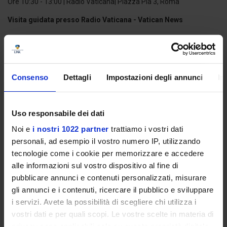
Ore 10:30 - 13:00 | Radio Vaticana| Piazza Pia 3, Roma
Visita guidata presso Radio Vaticana - Vatican News
Nell'ambito del programma #MeetTheJob, l'Università degli Studi
Link organizza una visita guidata dedicata alla comunità
studentesca presso la sede di Radio Vaticana - Vatican news, il
portale di informazione ufficiale della Santa Sede.
Consenso
Dettagli
Impostazioni degli annunci
In
PER SAPERNE DI PIÙ
Uso responsabile dei dati
Noi e
i nostri 1022 partner
trattiamo i vostri dati
personali, ad esempio il vostro numero IP, utilizzando
Ore 13:30 - 14:30 | Università degli studi Link | Aula Magna "Franco
tecnologie come i cookie per memorizzare e accedere
Frattini" Via del Casale di San Pio V 44, Roma
alle informazioni sul vostro dispositivo al fine di
pubblicare annunci e contenuti personalizzati, misurare
Presentazione Coro dell'Università
gli annunci e i contenuti, ricercare il pubblico e sviluppare
L'Università degli Studi Link apre al pubblico la sua sede, il Casale di
i servizi. Avete la possibilità di scegliere chi utilizza i
San Pio V, residenza papale ricca di testimonianze storiche,
vostri dati e per quali scopi. Le vostre scelte in materia di
architettoniche e archeologiche.
privacy sono applicabili solo su questa proprietà digitale