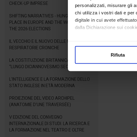
CHECK-UP IMPRESE
personalizzati, misurare gli an
chi utilizza i vostri dati e pe
SHIFTING NARRATIVES - HUNGARY'S NEW
digitale in cui avete effettua
PLACE IN EUROPE AND THE WORLD AFTER
dalla Dichiarazione sui cookie
THE 2026 ELECTIONS
IL VECCHIO E IL NUOVO DELLE MALATTIE
Con il tuo consenso, vorrem
RESPIRATORIE CRONICHE
raccogliere informazioni
Rifiuta
Identificare il tuo dispos
LA COSTITUZIONE BRITANNICA NEL
Approfondisci come vengono el
“LUNGO DICIANNOVESIMO SECOLO”
modificare o ritirare il tuo 
L'INTELLIGENCE E LA FORMAZIONE DELLO
STATO INGLESE IN ETÀ MODERNA
Utilizziamo i cookie per perso
nostro traffico. Condividiamo 
PROIEZIONE DEL VIDEO ARCHIPEL
di analisi dei dati web, pubbl
(ANATOMIE D'UNE TRAVERSÉE)
che hanno raccolto dal suo uti
V EDIZIONE DEL CONVEGNO
INTERNAZIONALE DI STUDI. LA RICERCA E
LA FORMAZIONE NEL TEATRO E OLTRE