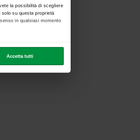
vete la possibilità di scegliere
li solo su questa proprietà
consenso in qualsiasi momento
he metro,
Accetta tutti
cifiche (impronte digitali).
ezione dettagli
. Puoi
l media e per analizzare il
nostri partner che si occupano
azioni che ha fornito loro o