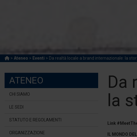
>
Ateneo
>
Eventi
> Da realtà locale a brand internazionale: la stor
Da r
ATENEO
la s
CHI SIAMO
LE SEDI
STATUTO E REGOLAMENTI
Link #MeetTh
ORGANIZZAZIONE
IL MONDO DE