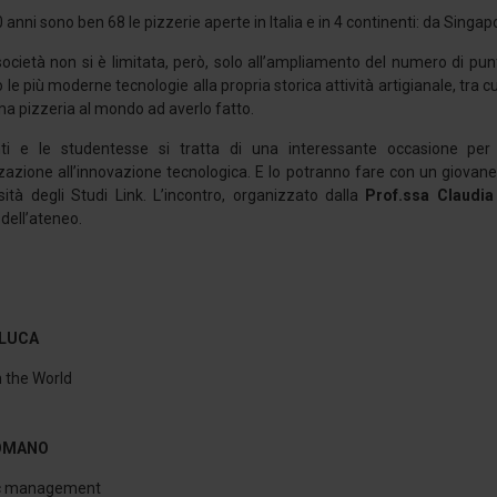
0 anni sono ben 68 le pizzerie aperte in Italia e in 4 continenti: da Singa
società non si è limitata, però, solo all’ampliamento del numero di punt
le più moderne tecnologie alla propria storica attività artigianale, tra cui
ma pizzeria al mondo ad averlo fatto.
nti e le studentesse si tratta di una interessante occasione per
zzazione all’innovazione tecnologica. E lo potranno fare con un giovan
sità degli Studi Link. L’incontro, organizzato dalla
Prof.ssa Claudia
dell’ateneo.
 LUCA
n the World
ROMANO
gic management