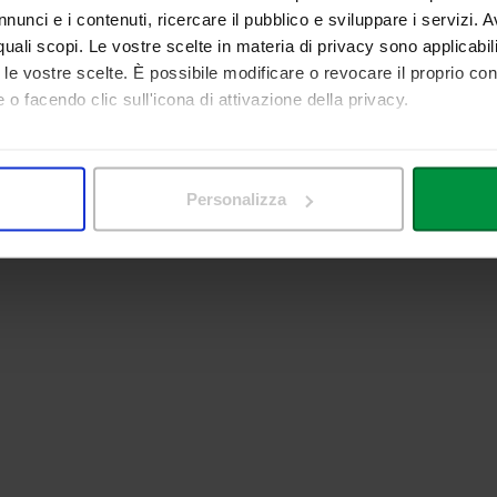
nunci e i contenuti, ricercare il pubblico e sviluppare i servizi. A
r quali scopi. Le vostre scelte in materia di privacy sono applicabi
to le vostre scelte. È possibile modificare o revocare il proprio 
 o facendo clic sull'icona di attivazione della privacy.
mo anche:
 sulla tua posizione geografica, con un'approssimazione di qualc
Personalizza
itivo, scansionandolo attivamente alla ricerca di caratteristiche spe
aborati i tuoi dati personali e imposta le tue preferenze nella
s
consenso in qualsiasi momento dalla Dichiarazione sui cookie.
nalizzare contenuti ed annunci, per fornire funzionalità dei socia
inoltre informazioni sul modo in cui utilizza il nostro sito con i 
icità e social media, i quali potrebbero combinarle con altre inform
lizzo dei loro servizi.