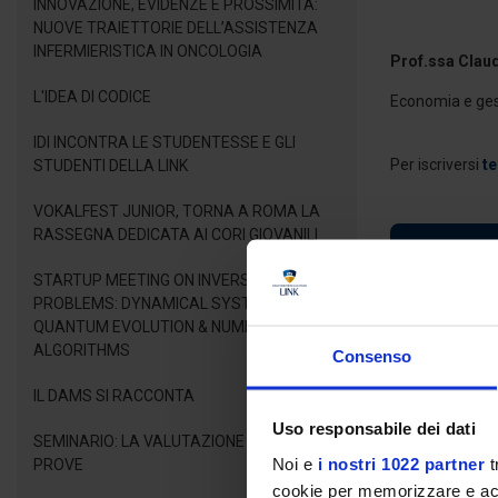
INNOVAZIONE, EVIDENZE E PROSSIMITÀ:
NUOVE TRAIETTORIE DELL’ASSISTENZA
INFERMIERISTICA IN ONCOLOGIA
Prof.ssa Clau
L'IDEA DI CODICE
Economia e ges
IDI INCONTRA LE STUDENTESSE E GLI
Per iscriversi
te
STUDENTI DELLA LINK
VOKALFEST JUNIOR, TORNA A ROMA LA
RASSEGNA DEDICATA AI CORI GIOVANILI
SCARIC
STARTUP MEETING ON INVERSE LINEAR
PROBLEMS: DYNAMICAL SYSTEMS,
QUANTUM EVOLUTION & NUMERICAL
ALGORITHMS
Consenso
IL DAMS SI RACCONTA
Uso responsabile dei dati
SEMINARIO: LA VALUTAZIONE DELLE
Noi e
i nostri 1022 partner
t
PROVE
cookie per memorizzare e acce