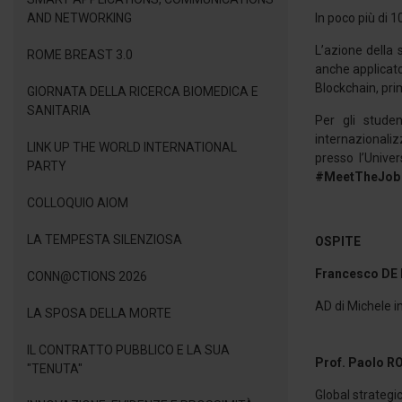
AND NETWORKING
In poco più di 1
L’azione della 
ROME BREAST 3.0
anche applicato 
Blockchain, pri
GIORNATA DELLA RICERCA BIOMEDICA E
SANITARIA
Per gli stude
internazionali
LINK UP THE WORLD INTERNATIONAL
presso l’Univer
PARTY
#MeetTheJob
COLLOQUIO AIOM
LA TEMPESTA SILENZIOSA
OSPITE
Francesco DE
CONN@CTIONS 2026
AD di Michele i
LA SPOSA DELLA MORTE
IL CONTRATTO PUBBLICO E LA SUA
Prof. Paolo 
"TENUTA"
Global strate