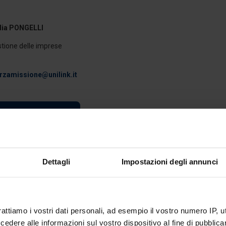
dia PONGELLI
tione delle imprese
rzamissione@unilink.it
A LA LOCANDINA
Dettagli
Impostazioni degli annunci
rattiamo i vostri dati personali, ad esempio il vostro numero IP, 
dere alle informazioni sul vostro dispositivo al fine di pubblica