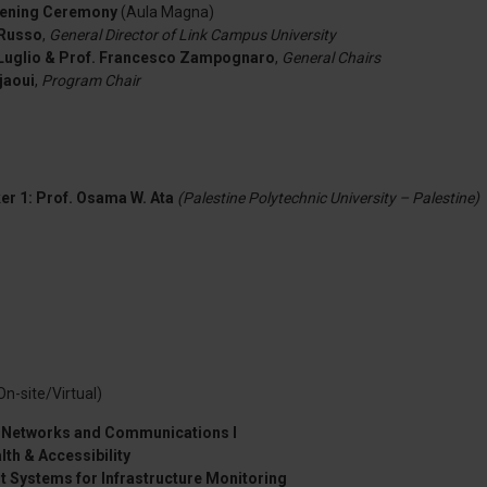
ening Ceremony
(Aula Magna)
 Russo
,
General Director of Link Campus University
 Luglio & Prof. Francesco Zampognaro
,
General Chairs
jaoui
,
Program Chair
er 1: Prof. Osama W. Ata
(Palestine Polytechnic University – Palestine)
On-site/Virtual)
 Networks and Communications I
lth & Accessibility
ent Systems for Infrastructure Monitoring