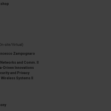
kshop
On-site/Virtual)
rancesco Zampognaro
 Networks and Comm. II
ta-Driven Innovations
ecurity and Privacy
 Wireless Systems II
mony