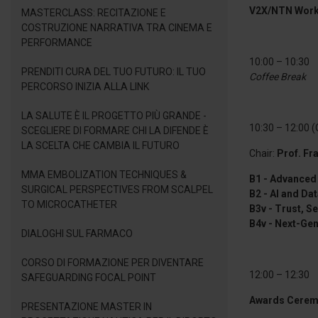
V2X/NTN Wor
MASTERCLASS: RECITAZIONE E
COSTRUZIONE NARRATIVA TRA CINEMA E
PERFORMANCE
10:00 – 10:30
PRENDITI CURA DEL TUO FUTURO: IL TUO
Coffee Break
PERCORSO INIZIA ALLA LINK
LA SALUTE È IL PROGETTO PIÙ GRANDE -
10:30 – 12:00 (
SCEGLIERE DI FORMARE CHI LA DIFENDE È
LA SCELTA CHE CAMBIA IL FUTURO
Chair:
Prof. F
MMA EMBOLIZATION TECHNIQUES &
B1 - Advanced
SURGICAL PERSPECTIVES FROM SCALPEL
B2 - AI and Da
TO MICROCATHETER
B3v - Trust, S
B4v - Next-Gen
DIALOGHI SUL FARMACO
CORSO DI FORMAZIONE PER DIVENTARE
12:00 – 12:30
SAFEGUARDING FOCAL POINT
Awards Cere
PRESENTAZIONE MASTER IN