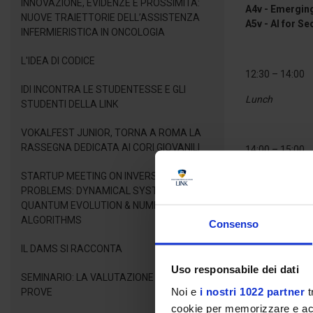
INNOVAZIONE, EVIDENZE E PROSSIMITÀ:
A4v - Emergin
NUOVE TRAIETTORIE DELL’ASSISTENZA
A5v - AI for Se
INFERMIERISTICA IN ONCOLOGIA
L'IDEA DI CODICE
12:30 – 14:00
IDI INCONTRA LE STUDENTESSE E GLI
Lunch
STUDENTI DELLA LINK
VOKALFEST JUNIOR, TORNA A ROMA LA
RASSEGNA DEDICATA AI CORI GIOVANILI
14:00 – 15:00
Keynote Speake
STARTUP MEETING ON INVERSE LINEAR
PROBLEMS: DYNAMICAL SYSTEMS,
QUANTUM EVOLUTION & NUMERICAL
15:00 – 15:30
ALGORITHMS
Consenso
Coffee Break
IL DAMS SI RACCONTA
Uso responsabile dei dati
SEMINARIO: LA VALUTAZIONE DELLE
15:30 – 17:00 (
Noi e
i nostri 1022 partner
t
PROVE
cookie per memorizzare e acce