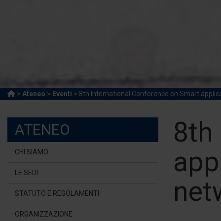
>
Ateneo
>
Eventi
> 8th International Conference on Smart appli
8th
ATENEO
app
CHI SIAMO
LE SEDI
net
STATUTO E REGOLAMENTI
ORGANIZZAZIONE