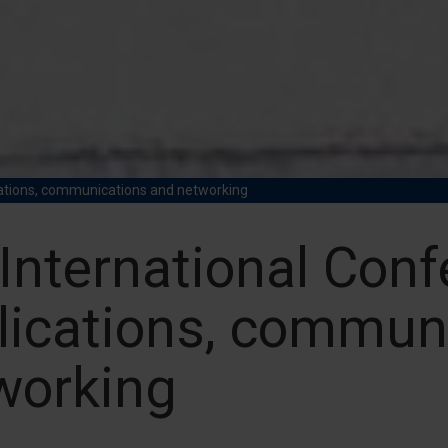
cations, communications and networking
 International Con
lications, commun
working