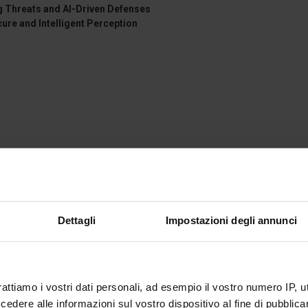
g Threats and AI-Driven Defenses
cure and Intelligent Perception
r 2: Dr. Giancarlo Varacalli
(Italian Space Agency (ASI), Italy)
Dettagli
Impostazioni degli annunci
On-site/Virtual)
rattiamo i vostri dati personali, ad esempio il vostro numero IP, 
dere alle informazioni sul vostro dispositivo al fine di pubblica