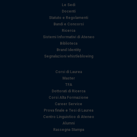
Le Sedi
modificare o ritirare il tuo consenso in qualsiasi momento
Docenti
dalla Dichiarazione sui cookie.
Statuto e Regolamenti
Bandi e Concorsi
Utilizziamo i cookie per personalizzare contenuti ed
Ricerca
annunci, per fornire funzionalità dei social media e per
Sistemi Informativi di Ateneo
analizzare il nostro traffico. Condividiamo inoltre
Biblioteca
informazioni sul modo in cui utilizza il nostro sito con i
Brand Identity
Segnalazioni whistleblowing
nostri partner che si occupano di analisi dei dati web,
pubblicità e social media, i quali potrebbero combinarle
con altre informazioni che ha fornito loro o che hanno
Corsi di Laurea
Master
raccolto dal suo utilizzo dei loro servizi.
TFA
Dottorati di Ricerca
Corsi Alta Formazione
Career Service
Prova finale e Tesi di Laurea
Centro Linguistico di Ateneo
Alumni
Rassegna Stampa