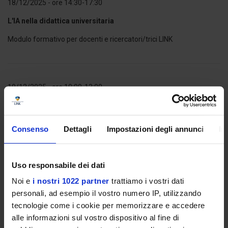
18/12/2025 - ore 14:30-17:30
L'IA nella didattica universitaria
Modulo formativo per docenti e ricercatori/trici LINK
19/12/2025 - ore 10:00-13:00
L'IA per il Personale Tecnico Amministrativo
Modulo formativo per tutto il Personale Tecnico Amministrativo
LINK
Consenso
Dettagli
Impostazioni degli annunci
In
La formazione è a cura del gruppo di ricerca NextGenIA.
In collaborazione con il Centro di Ricerca HAL
Uso responsabile dei dati
Noi e
i nostri 1022 partner
trattiamo i vostri dati
Per partecipare scrivere a
terzamissione@unilink.it
personali, ad esempio il vostro numero IP, utilizzando
tecnologie come i cookie per memorizzare e accedere
alle informazioni sul vostro dispositivo al fine di