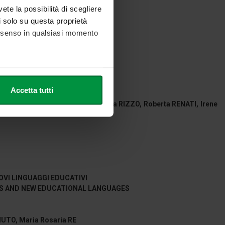
vete la possibilità di scegliere
li solo su questa proprietà
consenso in qualsiasi momento
ERSONA
he metro,
Accetta tutti
cifiche (impronte digitali).
Elena Lucia MARA, Amalia Lavinia RIZZO, Roberta RENATI, Irene
ezione dettagli
. Puoi
l media e per analizzare il
nostri partner che si occupano
azioni che ha fornito loro o
OVI LINGUAGGI EDUCATIVI
ES AND NEW EDUCATIONAL LANGUAGES
UTO, Maria Rosaria RE