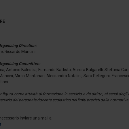
 RE
Organising Direction:
Re, Riccardo Mancini
 Organising Committee:
a, Antonio Balestra, Fernando Battista, Aurora Bulgarelli, Stefania Cario
Mancini, Mirca Montanari, Alessandra Natalini, Sara Pellegrini, Frances
tiani
configura come attività di formazione in servizio e dà diritto, ai sensi deg
servizio del personale docente scolastico nei limiti previsti dalla normativa
 necessario inviare una mail a:
t