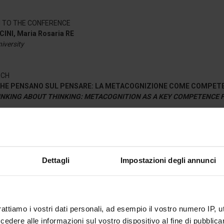
 TO THE CONFERENCE
INI, Maria Rosaria RE
iversity
ECH
CHE PENSANO SUL PENSARE: LA METACOGNIZIONE COME COMPETE
INKING ABOUT THINKING: METACOGNITION AS A KEY COMPETENCE
iversity of Sibiu (RO)
COMPETENZE: SFIDE ATTUALI E PROSPETTIVE FUTURE NELLA FOR
Dettagli
Impostazioni degli annunci
ND COMPETENCES: CURRENT CHALLENGES AND FUTURE PERSPECTI
MONTANARI
ria FILOMIA
ppo Gomez Paloma, Maria Luisa Iavarone, Anita Macauda, Angela Magn
rattiamo i vostri dati personali, ad esempio il vostro numero IP, 
dere alle informazioni sul vostro dispositivo al fine di pubblica