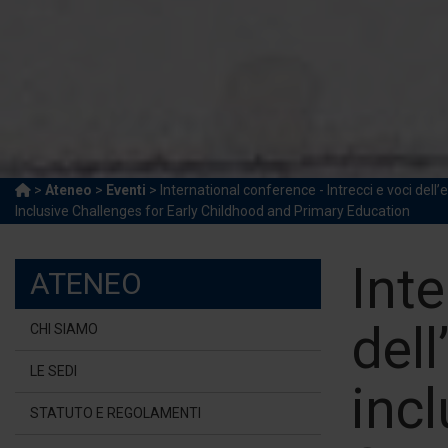
>
Ateneo
>
Eventi
> International conference - Intrecci e voci dell
Inclusive Challenges for Early Childhood and Primary Education
Inte
ATENEO
del
CHI SIAMO
LE SEDI
incl
STATUTO E REGOLAMENTI