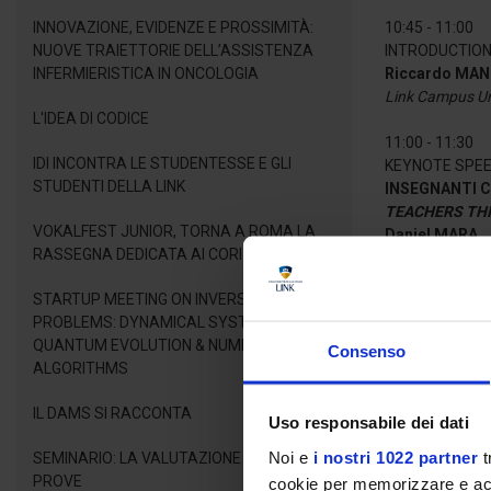
INNOVAZIONE, EVIDENZE E PROSSIMITÀ:
10:45 - 11:00
NUOVE TRAIETTORIE DELL’ASSISTENZA
INTRODUCTION
INFERMIERISTICA IN ONCOLOGIA
Riccardo MANC
Link Campus Un
L'IDEA DI CODICE
11:00 - 11:30
IDI INCONTRA LE STUDENTESSE E GLI
KEYNOTE SPE
STUDENTI DELLA LINK
INSEGNANTI 
TEACHERS TH
VOKALFEST JUNIOR, TORNA A ROMA LA
Daniel MARA
RASSEGNA DEDICATA AI CORI GIOVANILI
Lucian Blaga Un
STARTUP MEETING ON INVERSE LINEAR
11:30 - 13:00
PROBLEMS: DYNAMICAL SYSTEMS,
ROUND TABLE
QUANTUM EVOLUTION & NUMERICAL
CURRICOLO E 
Consenso
ALGORITHMS
CURRICULUM A
Chair:
Mirca 
IL DAMS SI RACCONTA
Discussant:
Ma
Uso responsabile dei dati
Panelists:
Fili
Noi e
i nostri 1022 partner
t
SEMINARIO: LA VALUTAZIONE DELLE
PROVE
cookie per memorizzare e acce