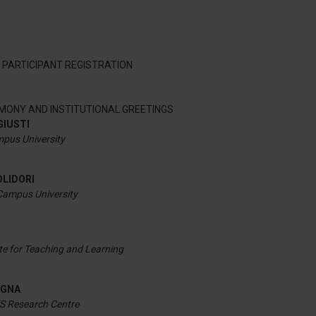
PARTICIPANT REGISTRATION
MONY AND INSTITUTIONAL GREETINGS
 GIUSTI
mpus University
POLIDORI
 Campus University
te for Teaching and Learning
OGNA
ES Research Centre