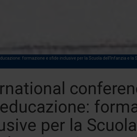
’educazione: formazione e sfide inclusive per la Scuola dell’Infanzia e l
rnational conferenc
l’educazione: forma
usive per la Scuola