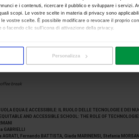
nunci e i contenuti, ricercare il pubblico e sviluppare i servizi. A
unch break
r quali scopi. Le vostre scelte in materia di privacy sono applicabi
to le vostre scelte. È possibile modificare o revocare il proprio 
 o facendo clic sull'icona di attivazione della privacy.
MOZIONI E BENESSERE PER UNA FORMAZIONE INTEGRALE DELLA P
mo anche:
S, EMOTIONS AND WELL-BEING FOR HOLISTIC EDUCATION
 sulla tua posizione geografica, con un'approssimazione di qualc
CHIARO
Personalizza
fania CARIOLI
itivo, scansionandolo attivamente alla ricerca di caratteristiche spe
ia FILOGRASSO, Pietro LUCISANO, Teresa IAVARONE, Ada MANFREDA, 
aborati i tuoi dati personali e imposta le tue preferenze nella
s
consenso in qualsiasi momento dalla Dichiarazione sui cookie.
offee break
nalizzare contenuti ed annunci, per fornire funzionalità dei socia
inoltre informazioni sul modo in cui utilizza il nostro sito con i 
icità e social media, i quali potrebbero combinarle con altre inform
UOLA EQUA E ACCESSIBILE: IL RUOLO DELLE TECNOLOGIE E DEI NU
lizzo dei loro servizi.
EQUITABLE AND ACCESSIBLE SCHOOL: THE ROLE OF TECHNOLOGI
RMANI
a GABRIELLI
a AGRATI, Fernando BATTISTA, Giada MARINENSI, Stefania MORSAN