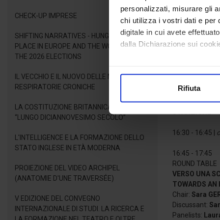
personalizzati, misurare gli an
13:00 - 14:30 |
l
CHECK-UP IMPRESE
chi utilizza i vostri dati e pe
digitale in cui avete effettua
SHIFTING NARRATIVES - HUNGARY'S NEW
14:30 - 16:30
dalla Dichiarazione sui cookie
PLACE IN EUROPE AND THE WORLD AFTER
ROUND TABLE
THE 2026 ELECTIONS
RELAZIONI, E
Con il tuo consenso, vorrem
RELATIONSHIP
IL VECCHIO E IL NUOVO DELLE MALATTIE
raccogliere informazioni
Chair:
Marina 
RESPIRATORIE CRONICHE
Rifiuta
Discussant:
Ste
Identificare il tuo dispos
Panelists:
Ilar
Approfondisci come vengono el
LA COSTITUZIONE BRITANNICA NEL
STANZIONE
“LUNGO DICIANNOVESIMO SECOLO”
modificare o ritirare il tuo 
16:30 - 16:45 |
c
L'INTELLIGENCE E LA FORMAZIONE DELLO
Utilizziamo i cookie per perso
STATO INGLESE IN ETÀ MODERNA
nostro traffico. Condividiamo 
16:45 - 17:45
ROUND TABLE
di analisi dei dati web, pubbl
PROIEZIONE DEL VIDEO ARCHIPEL
VERSO UNA SC
che hanno raccolto dal suo uti
(ANATOMIE D'UNE TRAVERSÉE)
TOWARDS AN 
Chair:
Sara GE
V EDIZIONE DEL CONVEGNO
Discussant:
Sar
INTERNAZIONALE DI STUDI. LA RICERCA E
Panelists:
Laur
LA FORMAZIONE NEL TEATRO E OLTRE