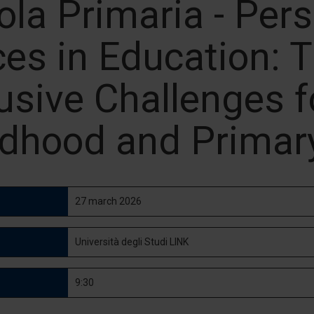
ola Primaria - Per
ces in Education: 
usive Challenges f
ldhood and Primar
27 march 2026
Università degli Studi LINK
9:30