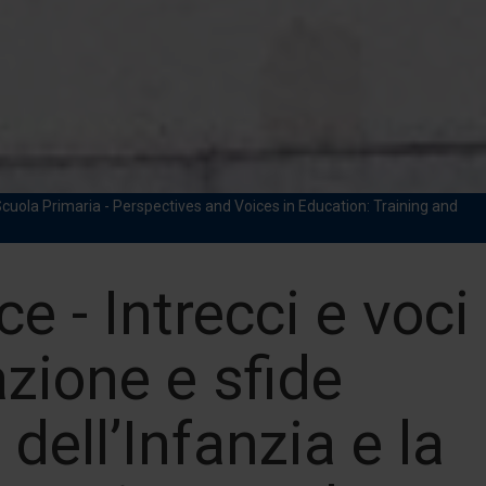
a Scuola Primaria - Perspectives and Voices in Education: Training and
e - Intrecci e voci
zione e sfide
 dell’Infanzia e la