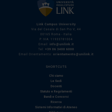
Utilizziamo i cookie per personalizzare contenuti ed
annunci, per fornire funzionalità dei social media e per
analizzare il nostro traffico. Condividiamo inoltre
informazioni sul modo in cui utilizza il nostro sito con i
Link Campus University
nostri partner che si occupano di analisi dei dati web,
Via del Casale di San Pio V, 44
00165 Roma - Italia
pubblicità e social media, i quali potrebbero combinarle
P. IVA: 11933781004
con altre informazioni che ha fornito loro o che hanno
Email:
info@unilink.it
raccolto dal suo utilizzo dei loro servizi.
Tel:
+39 06 3400 6000
Email Orientamento:
orientamento@unilink.it
SHORTCUTS
Chi siamo
Le Sedi
Docenti
Statuto e Regolamenti
Bandi e Concorsi
Ricerca
Sistemi Informativi di Ateneo