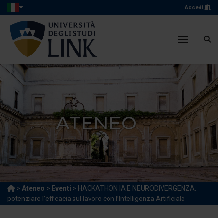
Accedi
toggle n
ATENEO
>
Ateneo
>
Eventi
> HACKATHON IA E NEURODIVERGENZA:
potenziare l’efficacia sul lavoro con l’Intelligenza Artificiale