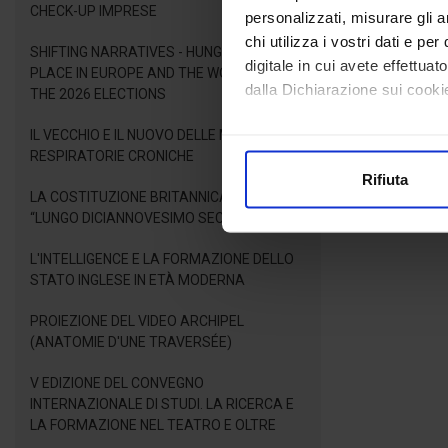
CHECK-UP IMPRESE
personalizzati, misurare gli an
chi utilizza i vostri dati e pe
SHIFTING NARRATIVES - HUNGARY'S NEW
digitale in cui avete effettua
PLACE IN EUROPE AND THE WORLD AFTER
dalla Dichiarazione sui cookie
THE 2026 ELECTIONS
IL VECCHIO E IL NUOVO DELLE MALATTIE
Con il tuo consenso, vorrem
RESPIRATORIE CRONICHE
raccogliere informazioni
Rifiuta
Identificare il tuo dispos
LA COSTITUZIONE BRITANNICA NEL
Approfondisci come vengono el
“LUNGO DICIANNOVESIMO SECOLO”
modificare o ritirare il tuo 
L'INTELLIGENCE E LA FORMAZIONE DELLO
STATO INGLESE IN ETÀ MODERNA
Utilizziamo i cookie per perso
nostro traffico. Condividiamo 
PROIEZIONE DEL VIDEO ARCHIPEL
di analisi dei dati web, pubbl
(ANATOMIE D'UNE TRAVERSÉE)
che hanno raccolto dal suo uti
V EDIZIONE DEL CONVEGNO
INTERNAZIONALE DI STUDI. LA RICERCA E
LA FORMAZIONE NEL TEATRO E OLTRE