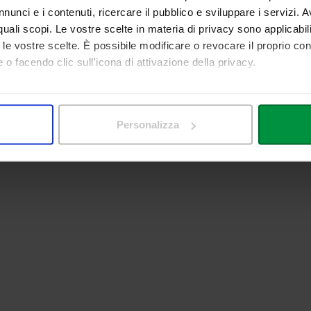
nunci e i contenuti, ricercare il pubblico e sviluppare i servizi. A
r quali scopi. Le vostre scelte in materia di privacy sono applicabi
to le vostre scelte. È possibile modificare o revocare il proprio 
 o facendo clic sull'icona di attivazione della privacy.
mo anche:
 sulla tua posizione geografica, con un'approssimazione di qualc
Personalizza
itivo, scansionandolo attivamente alla ricerca di caratteristiche spe
aborati i tuoi dati personali e imposta le tue preferenze nella
s
consenso in qualsiasi momento dalla Dichiarazione sui cookie.
nalizzare contenuti ed annunci, per fornire funzionalità dei socia
inoltre informazioni sul modo in cui utilizza il nostro sito con i 
icità e social media, i quali potrebbero combinarle con altre inform
lizzo dei loro servizi.