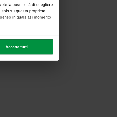
vete la possibilità di scegliere
li solo su questa proprietà
consenso in qualsiasi momento
he metro,
Accetta tutti
cifiche (impronte digitali).
ezione dettagli
. Puoi
l media e per analizzare il
nostri partner che si occupano
azioni che ha fornito loro o