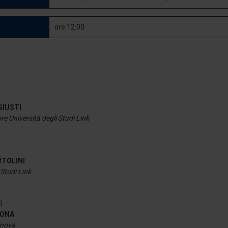
ore 12:00
 GIUSTI
e Università degli Studi Link
RTOLINI
 Studi Link
O
DONA
enova