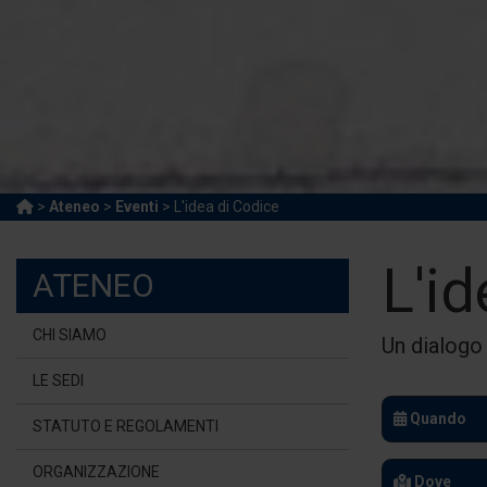
>
Ateneo
>
Eventi
> L'idea di Codice
L'id
ATENEO
CHI SIAMO
Un dialogo 
LE SEDI
Quando
STATUTO E REGOLAMENTI
ORGANIZZAZIONE
Dove