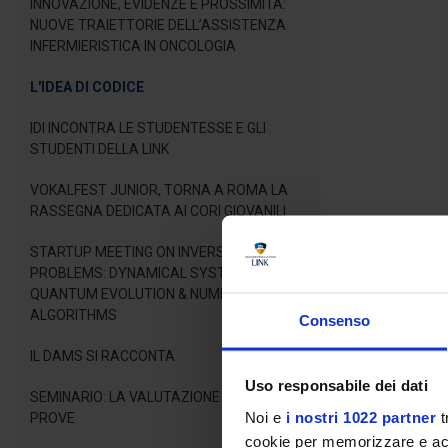
INNOVAZIONE, EVIDENZE E PROSSIMITÀ:
NUOVE TRAIETTORIE DELL’ASSISTENZA
INFERMIERISTICA IN ONCOLOGIA
L'IDEA DI CODICE
IDI INCONTRA LE STUDENTESSE E GLI
STUDENTI DELLA LINK
VOKALFEST JUNIOR, TORNA A ROMA LA
RASSEGNA DEDICATA AI CORI GIOVANILI
STARTUP MEETING ON INVERSE LINEAR
PROBLEMS: DYNAMICAL SYSTEMS,
QUANTUM EVOLUTION & NUMERICAL
ALGORITHMS
Consenso
IL DAMS SI RACCONTA
Uso responsabile dei dati
SEMINARIO: LA VALUTAZIONE DELLE
Noi e
i nostri 1022 partner
t
PROVE
cookie per memorizzare e acce