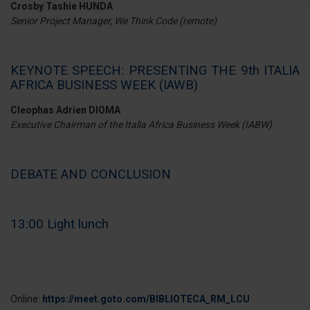
Approfondisci come vengono elaborati i tuoi dati personali
Crosby Tashie HUNDA
Senior Project Manager, We Think Code (remote)
e imposta le tue preferenze nella
sezione dettagli
. Puoi
modificare o ritirare il tuo consenso in qualsiasi momento
dalla Dichiarazione sui cookie.
KEYNOTE SPEECH: PRESENTING THE 9th ITALIA
AFRICA BUSINESS WEEK (IAWB)
Utilizziamo i cookie per personalizzare contenuti ed
annunci, per fornire funzionalità dei social media e per
Cleophas Adrien DIOMA
analizzare il nostro traffico. Condividiamo inoltre
Executive Chairman of the Italia Africa Business Week (IABW)
informazioni sul modo in cui utilizza il nostro sito con i
nostri partner che si occupano di analisi dei dati web,
pubblicità e social media, i quali potrebbero combinarle
DEBATE AND CONCLUSION
con altre informazioni che ha fornito loro o che hanno
raccolto dal suo utilizzo dei loro servizi.
13:00 Light lunch
Online:
https://meet.goto.com/BIBLIOTECA_RM_LCU