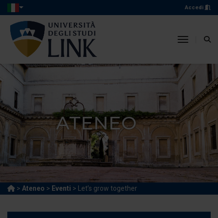
Accedi
toggle n
ATENEO
>
Ateneo
>
Eventi
> Let’s grow together