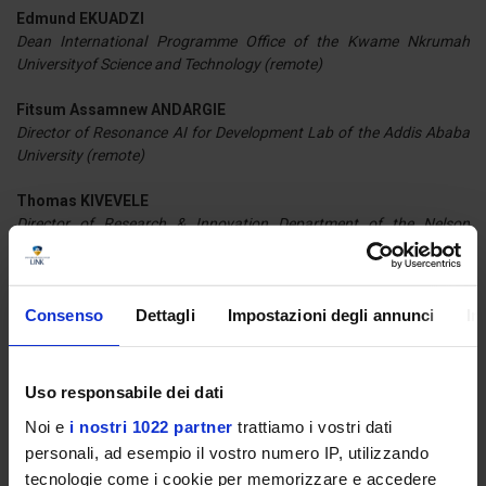
Edmund EKUADZI
Dean International Programme Office of the Kwame Nkrumah
Universityof Science and Technology (remote)
Fitsum Assamnew ANDARGIE
Director of Resonance AI for Development Lab of the Addis Ababa
University (remote)
Thomas KIVEVELE
Director of Research & Innovation Department of the Nelson
Mandela African Institution of Science and Technology
Gordon Abeiku MENSAH
Consenso
Dettagli
Impostazioni degli annunci
In
PhD Researcher and Teaching Assistant, Università Bocconi
PRIVATE SECTOR USE CASES & PROPOSALS FOR
Uso responsabile dei dati
GROWTH IN STRATEGIC INDUSTRIES
Noi e
i nostri 1022 partner
trattiamo i vostri dati
personali, ad esempio il vostro numero IP, utilizzando
Moderator:
Pietro TREBISONDA
Founder Holistikai & Director of the AI for Africa | ENIA
tecnologie come i cookie per memorizzare e accedere