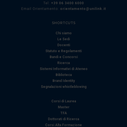
Tel:
+39 06 3400 6000
nostri partner che si occupano di analisi dei dati web,
Email Orientamento:
orientamento@unilink.it
pubblicità e social media, i quali potrebbero combinarle
con altre informazioni che ha fornito loro o che hanno
SHORTCUTS
raccolto dal suo utilizzo dei loro servizi.
Chi siamo
Le Sedi
Docenti
Statuto e Regolamenti
Bandi e Concorsi
Ricerca
Sistemi Informativi di Ateneo
Biblioteca
Brand Identity
Segnalazioni whistleblowing
Corsi di Laurea
Master
TFA
Dottorati di Ricerca
Corsi Alta Formazione