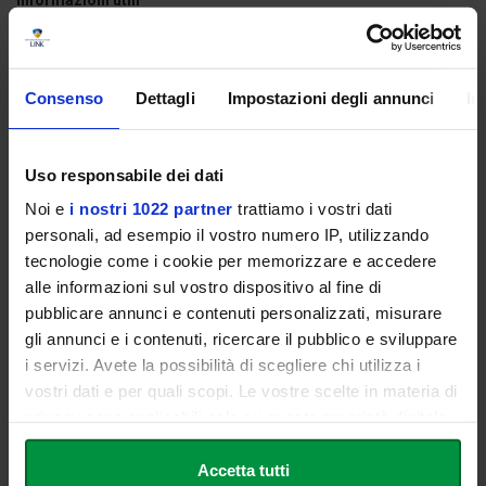
Informazioni utili
Ogni studente o studentessa Link può partecipare con
1
accompagnatore
.
La registrazione è
obbligatoria
e deve essere effettuata
Consenso
Dettagli
Impostazioni degli annunci
In
esclusivamente con l'indirizzo e-mail
istituzionale
@linkstudents
.
In fase di registrazione è necessario indicare nome, corso di
Uso responsabile dei dati
laurea, anno di iscrizione e numero di matricola.
È possibile registrare al massimo
2 persone
(studente/essa
Noi e
i nostri 1022 partner
trattiamo i vostri dati
+ accompagnatore), inserendo i dati di entrambi.
personali, ad esempio il vostro numero IP, utilizzando
tecnologie come i cookie per memorizzare e accedere
Accesso all'evento
alle informazioni sul vostro dispositivo al fine di
L'ingresso sarà consentito esclusivamente ai partecipanti
pubblicare annunci e contenuti personalizzati, misurare
correttamente registrati. All'entrata verranno effettuate verifiche
gli annunci e i contenuti, ricercare il pubblico e sviluppare
nominative sulle liste degli accreditati. Gli accompagnatori
i servizi. Avete la possibilità di scegliere chi utilizza i
dovranno presentarsi insieme allo studente o alla studentessa che
vostri dati e per quali scopi. Le vostre scelte in materia di
ha effettuato la registrazione.
privacy sono applicabili solo su questa proprietà digitale
I posti sono limitati.
in cui avete effettuato le vostre scelte. È possibile
modificare o revocare il proprio consenso in qualsiasi
Accetta tutti
Prenotati su Eventbrite: