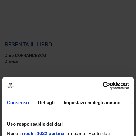
RESENTA IL LIBRO
Dino COFRANCESCO
Autore
NE DISCUTONO
Marco FILONI
Università degli Studi Link
Consenso
Dettagli
Impostazioni degli annunci
In
Corrado OCONE
Università LUISS
Uso responsabile dei dati
Noi e
i nostri 1022 partner
trattiamo i vostri dati