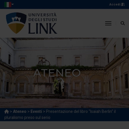
Accedi
toggle n
ATENEO
>
Ateneo
>
Eventi
> Presentazione del libro "Isaiah Berlin" il
pluralismo preso sul serio