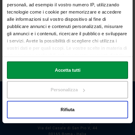
personali, ad esempio il vostro numero IP, utilizzando
MODERA
tecnologie come i cookie per memorizzare e accedere
Giuseppe DI LEO
alle informazioni sul vostro dispositivo al fine di
Radio Radicale
pubblicare annunci e contenuti personalizzati, misurare
gli annunci e i contenuti, ricercare il pubblico e sviluppare
i servizi. Avete la possibilità di scegliere chi utilizza i
vostri dati e per quali scopi. Le vostre scelte in materia di
privacy sono applicabili solo su questa proprietà digitale
SCARICA LA LOCANDINA
in cui avete effettuato le vostre scelte. È possibile
modificare o revocare il proprio consenso in qualsiasi
Accetta tutti
momento dalla Dichiarazione sui cookie o facendo clic
sull'icona di attivazione della privacy.
Personalizza
Con il tuo consenso, vorremmo anche:
raccogliere informazioni sulla tua posizione
Rifiuta
geografica, con un'approssimazione di qualche
metro,
Link Campus University
Via del Casale di San Pio V, 44
Identificare il tuo dispositivo, scansionandolo
00165 Roma - Italia