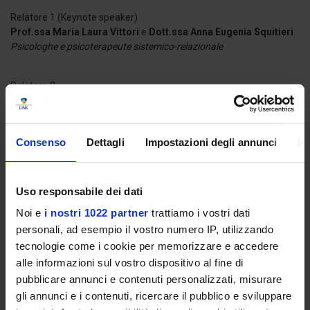
Relatore 1 (Keynote speaker)
Prof.ssa Maria Laura Vittori
e
Dott.ssa Anna Eugenia Squitieri
Psicologhe e psicoterapeute sistemico-relazionale
Relatore 2
Prof.ssa Roberta Renati
Associata di Psicologia dello Sviluppo, Università degli Studi Link
Consenso
Dettagli
Impostazioni degli annunci
In
Uso responsabile dei dati
ore 11:30 -
DISCUSSIONE CON I PARTECIPANTI
Noi e
i nostri 1022 partner
trattiamo i vostri dati
personali, ad esempio il vostro numero IP, utilizzando
tecnologie come i cookie per memorizzare e accedere
alle informazioni sul vostro dispositivo al fine di
pubblicare annunci e contenuti personalizzati, misurare
ore 12:00 -
SESSIONE 3: NUOVI ORIZZONTI NEI
gli annunci e i contenuti, ricercare il pubblico e sviluppare