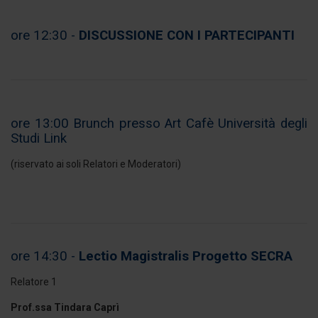
Utilizziamo i cookie per personalizzare contenuti ed
ore 12:30 -
DISCUSSIONE CON I PARTECIPANTI
annunci, per fornire funzionalità dei social media e per
analizzare il nostro traffico. Condividiamo inoltre
informazioni sul modo in cui utilizza il nostro sito con i
nostri partner che si occupano di analisi dei dati web,
pubblicità e social media, i quali potrebbero combinarle
ore 13:00 Brunch presso Art Cafè Università degli
con altre informazioni che ha fornito loro o che hanno
Studi Link
raccolto dal suo utilizzo dei loro servizi.
(riservato ai soli Relatori e Moderatori)
ore 14:30 -
Lectio Magistralis Progetto SECRA
Relatore 1
Prof.ssa Tindara Caprì