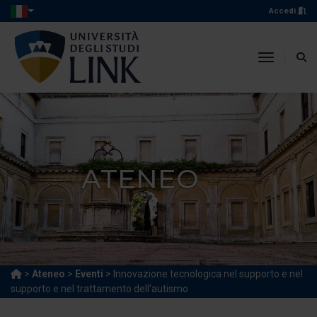
Accedi
toggle n
ATENEO
>
Ateneo
>
Eventi
> Innovazione tecnologica nel supporto e nel
supporto e nel trattamento dell'autismo