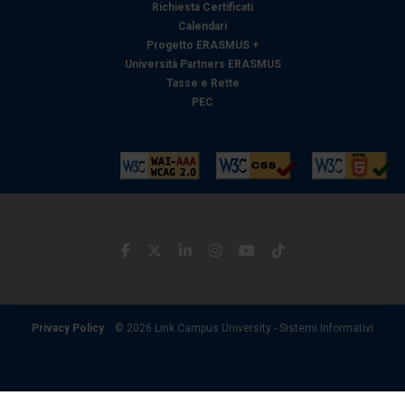
Richiesta Certificati
Calendari
Progetto ERASMUS +
Università Partners ERASMUS
Tasse e Rette
PEC
Privacy Policy
© 2026 Link Campus University - Sistemi Informativi