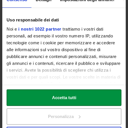
Marco GATTI
Segretario di Stato alle Finanze della Repubblica di San Marino
Uso responsabile dei dati
Catia TOMASETTI
Noi e
i nostri 1022 partner
trattiamo i vostri dati
Presidente Banca Centrale di San Marino
personali, ad esempio il vostro numero IP, utilizzando
tecnologie come i cookie per memorizzare e accedere
CHIUSURA
alle informazioni sul vostro dispositivo al fine di
pubblicare annunci e contenuti personalizzati, misurare
Alessandro CARRETTA
Professore Emerito di Economia degli Intermediari Finanziari
gli annunci e i contenuti, ricercare il pubblico e sviluppare
Università degli Studi di Roma "Tor Vergata"
i servizi. Avete la possibilità di scegliere chi utilizza i
vostri dati e per quali scopi. Le vostre scelte in materia di
Consegna Premio di Eccellenza “Economia, Salute e Società” -
privacy sono applicabili solo su questa proprietà digitale
I edizione
in cui avete effettuato le vostre scelte. È possibile
modificare o revocare il proprio consenso in qualsiasi
Accetta tutti
momento dalla Dichiarazione sui cookie o facendo clic
sull'icona di attivazione della privacy.
Personalizza
SCARICA LA LOCANDINA
Con il tuo consenso, vorremmo anche: