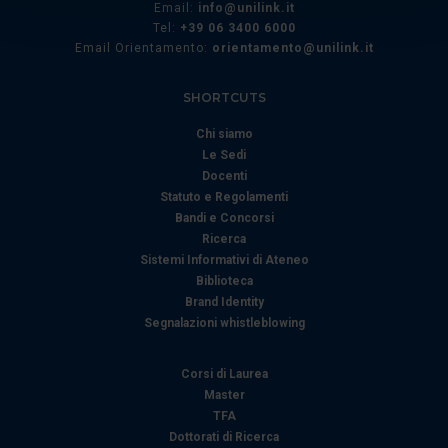
Email:
info@unilink.it
(impronte digitali).
Tel:
+39 06 3400 6000
Approfondisci come vengono elaborati i tuoi dati personali
Email Orientamento:
orientamento@unilink.it
e imposta le tue preferenze nella
sezione dettagli
. Puoi
modificare o ritirare il tuo consenso in qualsiasi momento
SHORTCUTS
dalla Dichiarazione sui cookie.
Chi siamo
Le Sedi
Utilizziamo i cookie per personalizzare contenuti ed
Docenti
annunci, per fornire funzionalità dei social media e per
Statuto e Regolamenti
analizzare il nostro traffico. Condividiamo inoltre
Bandi e Concorsi
informazioni sul modo in cui utilizza il nostro sito con i
Ricerca
nostri partner che si occupano di analisi dei dati web,
Sistemi Informativi di Ateneo
pubblicità e social media, i quali potrebbero combinarle
Biblioteca
Brand Identity
con altre informazioni che ha fornito loro o che hanno
Segnalazioni whistleblowing
raccolto dal suo utilizzo dei loro servizi.
Corsi di Laurea
Master
TFA
Dottorati di Ricerca